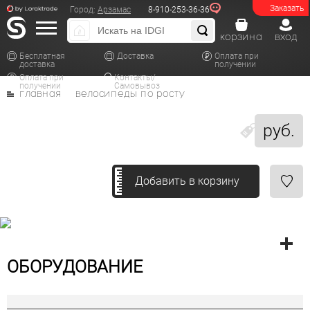
Заказать
Город:
Арзамас
8-910-253-36-36
корзина
вход
Бесплатная
Доставка
Оплата при
доставка
получении
Оплата при
Контакты/
получении
Самовывоз
главная
велосипеды по росту
руб.
Добавить в корзину
ОБОРУДОВАНИЕ