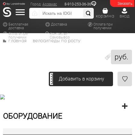
Заказать
Город:
Арзамас
8-910-253-36-36
корзина
вход
Бесплатная
Доставка
Оплата при
доставка
получении
Оплата при
Контакты/
получении
Самовывоз
главная
велосипеды по росту
руб.
Добавить в корзину
ОБОРУДОВАНИЕ