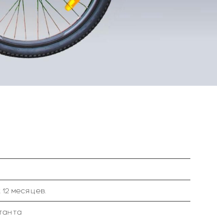
12 месяцев.
станта