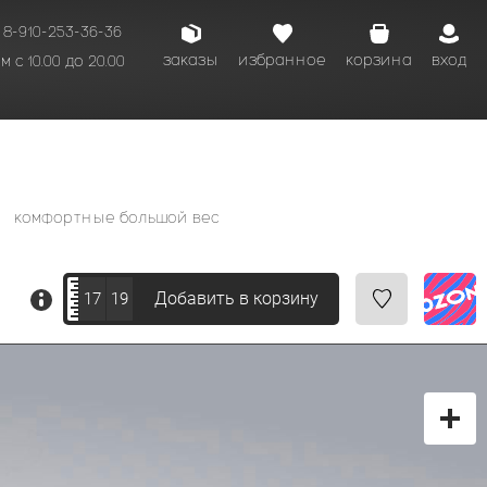
8-910-253-36-36
заказы
избранное
корзина
вход
 с 10.00 до 20.00
кому времени.
комфортные большой вес
Добавить в корзину
17
19