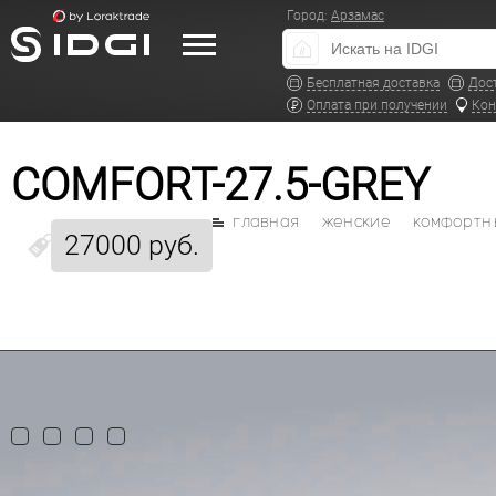
Город:
Арзамас
Бесплатная доставка
Дос
Оплата при получении
Кон
COMFORT-27.5-GREY
главная
женские
комфортн
27000 руб.