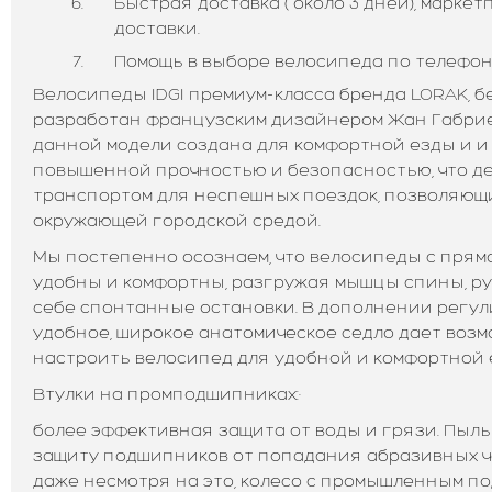
Быстрая доставка ( около 3 дней), марке
доставки.
Помощь в выборе велосипеда по телефону:
Велосипеды IDGI премиум-класса бренда LORAK, б
разработан французским дизайнером Жан Габрие
данной модели создана для комфортной езды и и
повышенной прочностью и безопасностью, что д
транспортом для неспешных поездок, позволяющи
окружающей городской средой.
Мы постепенно осознаем, что велосипеды с прям
удобны и комфортны, разгружая мышцы спины, ру
себе спонтанные остановки. В дополнении регул
удобное, широкое анатомическое седло дает воз
настроить велосипед для удобной и комфортной 
Втулки на промподшипниках:·
более эффективная защита от воды и грязи. Пыл
защиту подшипников от попадания абразивных час
даже несмотря на это, колесо с промышленным п