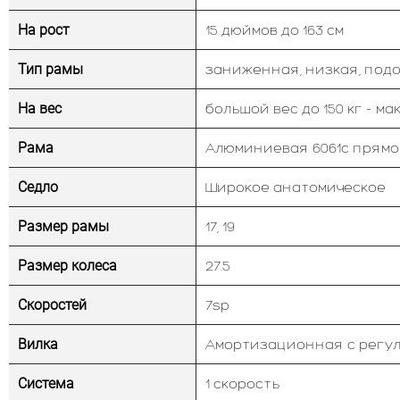
На рост
15 дюймов до 163 см
Тип рамы
заниженная, низкая, под
На вес
большой вес до 150 кг - макси
Рама
Алюминиевая 6061с прямо
Седло
Широкое анатомическое
Размер рамы
17, 19
Размер колеса
27.5
Скоростей
7sp
Вилка
Амортизационная с регул
Система
1 скорость