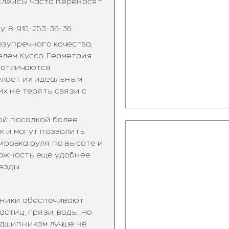
тплейсы часто переносят
 8-910-253-36-36.
езупречного качества,
лем Куссо. Геометрия
 отличаются
елает их идеальным
х не терять связи с
ой посадкой более
к и могут позволить
ировка руля по высоте и
можность еще удобнее
езды.
ьники обеспечивают
тиц, грязи, воды. Но
одшипником лучше не