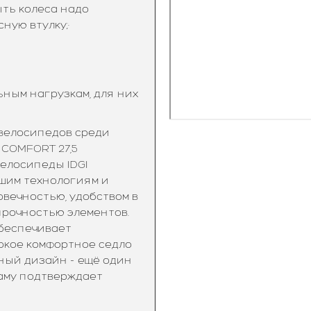
ыть колеса надо
ную втулку;·
ным нагрузкам, для них
 велосипедов среди
 COMFORT 27,5
Велосипеды IDGI
шим технологиям и
вечностью, удобством в
прочностью элементов.
беспечивает
окое комфортное седло
ный дизайн - ещё один
аму подтверждает