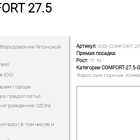
ORT 27.5
Артикул:
IDGI COMFORT 27
 оборудование Японской
Прямая посадка:
Рост:
17
19
лей!
Категории COMFORT-27.5-G
IDGI:
Взрослые горные
Комф
ашем городе
ез предоплаты).
знограждение OZON)
педа ( в том числе и