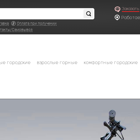
Заказать
Работаем
по московс
тавка
Оплата при получении
такты/Самовывоз
ые городские
взрослые горные
комфортные городские