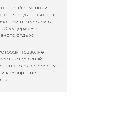
 японской компании
ю производительность.
мозами и втулками с
ANO выдерживает
ивного отдыха и
которая позволяет
мости от условий
т пружинно-эластомерную
е и комфортное
сти.