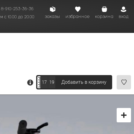
8-910-253-36-36
заказы
избранное
корзина
вход
 с 10.00 до 20.00
кому времени.
Добавить в корзину
17
19