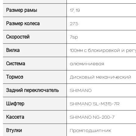
Размер рамы
17, 19
Размер колеса
27.5
Скоростей
7sp
Вилка
100мм с блокировкой и ре
Система
алюминиевая
Тормоз
Дисковый механический
Задний переключатель
SHIMANO
Шифтер
SHIMANO SL-M315-7R
Кассета
SHIMANO NG-200-7
Втулки
Промподшипник