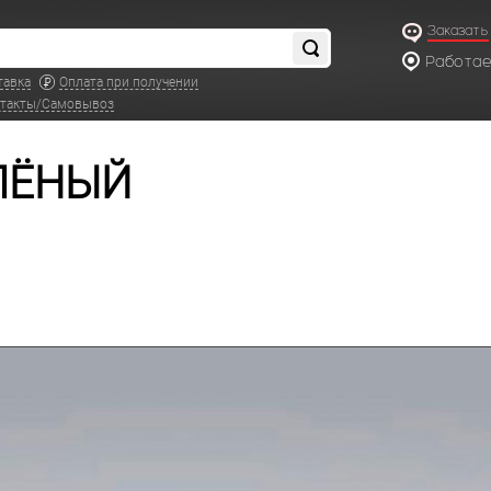
Заказать
Работаем
по московс
тавка
Оплата при получении
такты/Самовывоз
ЕЛЁНЫЙ