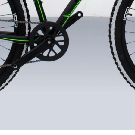
ка до пункта СДЭК в вашем городе
 велосипеда. (без предоплаты).
енением технологии гидроформинга и внутренней пр