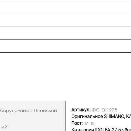
Артикул:
IDGI BX 27.5
 оборудование Японской
Оригинальное SHIMANO, К
Рост:
17
19
лей!
Категории IDGI BX 27.5 чёр