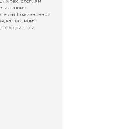
шим технологиям.
ользование
 швами. Пожизненная
дов IDGI. Рама:
дроформинга и