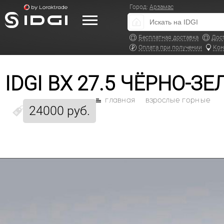
Город:
Арзамас
Бесплатная доставка
Дос
Оплата при получении
Кон
IDGI BX 27.5 ЧЁРНО-З
главная
взрослые горные
24000 руб.