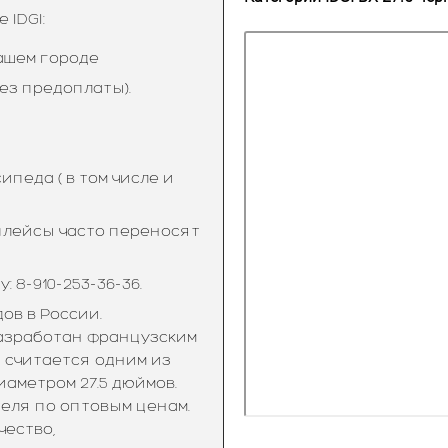
IDGI:
ашем городе
ез предоплаты).
педа ( в том числе и
тплейсы часто переносят
 8-910-253-36-36.
ов в России.
разработан французским
 считается одним из
аметром 27.5 дюймов.
еля по оптовым ценам.
чество,