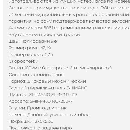
изготавливаются из лучших материалов по новей
Основное преимущество велосипеда IDGI это исп
облегчённых, премиальных рам с полированными
гарантия на раму подтверждает качество велосипе
Алюминиевая 6061 с применением технологии ги
внутренней проводки тросов.
Швы: Полированные
Размер рамы: 17, 19
Размер колеса: 27.5
Скоростей: 7
Вилка: 100мм с блокировкой и регулировкой
Система: алюминиевая
Тормоз: Дисковый механический
Задний переключатель: SHIMANO
Шифтер: SHIMANO SL-M315-7R
Кассета: SHIMANO NG-200-7
Втулки: Промподшипник
Колёса: Двойной усиленный обод
Покрышки: 27.5х2.35
Подножка: На заднее перо