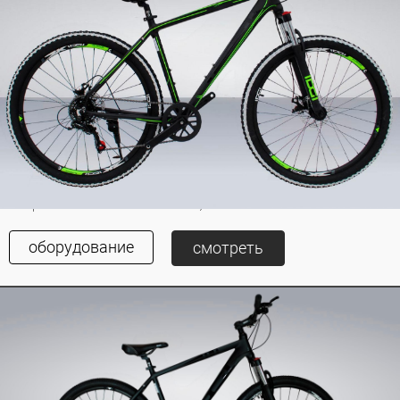
IDGI BX 27.5 ЧЁРНО-
45000
24000
ЗЕЛЁНЫЙ
Оригинальное SHIMANO, КАССЕТА
оборудование
смотреть