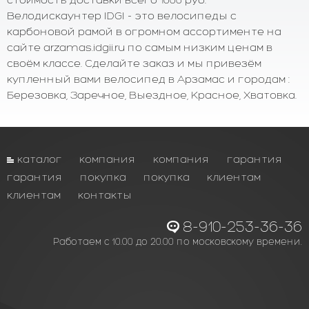
Велодискаунтер IDGI - это велосипеды с
карбоновой рамой в огромном ассортименте на
сайте arzamas.idgii.ru по самым низким ценам в
своём классе. Сделайте заказ и мы привезём
купленный вами велосипед в Арзамас и городам :
Березовка, Заречное, Выездное, Красное, Хватовка.
каталог
компания
компания
гарантия
гарантия
покупка
покупка
клиентам
клиентам
контакты
8-910-253-36-36
Работаем с 10.00 до 20.00 по московскому времени.