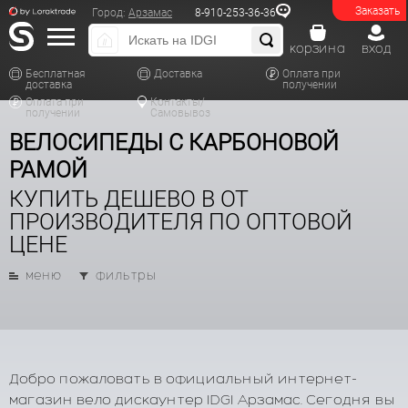
Заказать
Город:
Арзамас
8-910-253-36-36
корзина
вход
Бесплатная
Доставка
Оплата при
доставка
получении
Оплата при
Контакты/
получении
Самовывоз
ВЕЛОСИПЕДЫ С КАРБОНОВОЙ
РАМОЙ
КУПИТЬ ДЕШЕВО В ОТ
ПРОИЗВОДИТЕЛЯ ПО ОПТОВОЙ
ЦЕНЕ
меню
фильтры
Добро пожаловать в официальный интернет-
магазин вело дискаунтер IDGI Арзамас. Сегодня вы