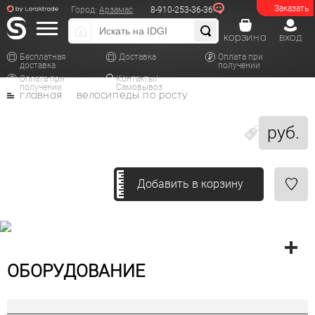
Заказать
Город:
Арзамас
8-910-253-36-36
корзина
вход
Бесплатная
Доставка
Оплата при
доставка
получении
Оплата при
Контакты/
получении
Самовывоз
главная
велосипеды по росту
руб.
Добавить в корзину
ОБОРУДОВАНИЕ