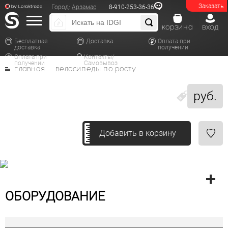
Заказать
Город:
Арзамас
8-910-253-36-36
корзина
вход
Бесплатная
Доставка
Оплата при
доставка
получении
Оплата при
Контакты/
получении
Самовывоз
главная
велосипеды по росту
руб.
Добавить в корзину
ОБОРУДОВАНИЕ