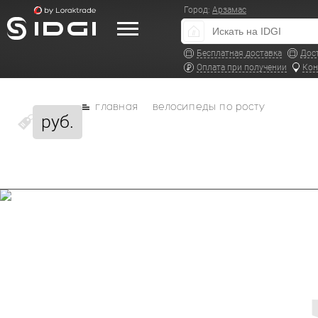
Город:
Арзамас
Бесплатная доставка
Дос
Оплата при получении
Кон
главная
велосипеды по росту
руб.