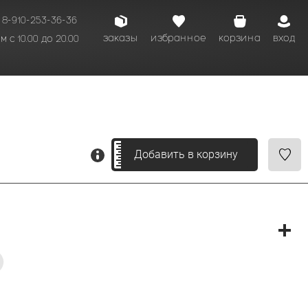
8-910-253-36-36
заказы
избранное
корзина
вход
 с 10.00 до 20.00
кому времени.
Добавить в корзину