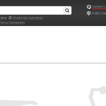
Заказать
Работаем
по московс
тавка
Оплата при получении
такты/Самовывоз