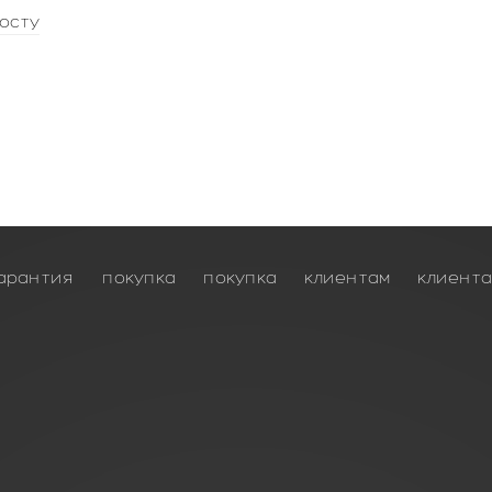
осту
арантия
покупка
покупка
клиентам
клиент