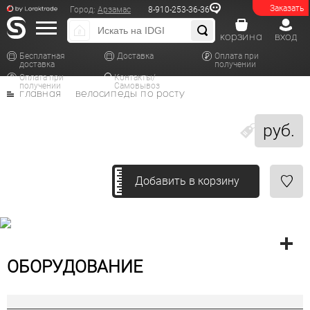
Заказать
Город:
Арзамас
8-910-253-36-36
корзина
вход
Бесплатная
Доставка
Оплата при
доставка
получении
Оплата при
Контакты/
получении
Самовывоз
главная
велосипеды по росту
руб.
Добавить в корзину
ОБОРУДОВАНИЕ