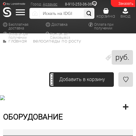
Заказать
Город:
Арзамас
8-910-253-36-36
корзина
вход
Бесплатная
Доставка
Оплата при
доставка
получении
Оплата при
Контакты/
получении
Самовывоз
главная
велосипеды по росту
руб.
Добавить в корзину
ОБОРУДОВАНИЕ