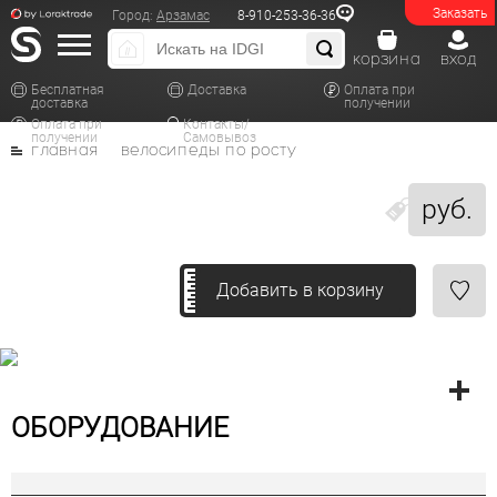
Заказать
Город:
Арзамас
8-910-253-36-36
корзина
вход
Бесплатная
Доставка
Оплата при
доставка
получении
Оплата при
Контакты/
получении
Самовывоз
главная
велосипеды по росту
руб.
Добавить в корзину
ОБОРУДОВАНИЕ