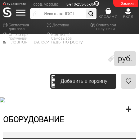
Заказать
Город:
Арзамас
8-910-253-36-36
корзина
вход
Бесплатная
Доставка
Оплата при
доставка
получении
Оплата при
Контакты/
получении
Самовывоз
главная
велосипеды по росту
руб.
Добавить в корзину
ОБОРУДОВАНИЕ