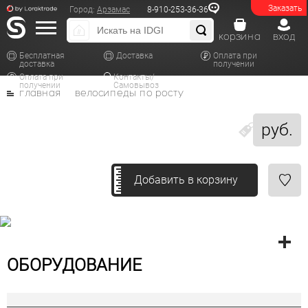
Заказать
Город:
Арзамас
8-910-253-36-36
корзина
вход
Бесплатная
Доставка
Оплата при
доставка
получении
Оплата при
Контакты/
получении
Самовывоз
главная
велосипеды по росту
руб.
Добавить в корзину
ОБОРУДОВАНИЕ