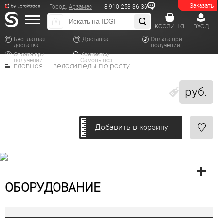
Заказать
Город:
Арзамас
8-910-253-36-36
корзина
вход
Бесплатная
Доставка
Оплата при
доставка
получении
Оплата при
Контакты/
получении
Самовывоз
главная
велосипеды по росту
руб.
Добавить в корзину
ОБОРУДОВАНИЕ