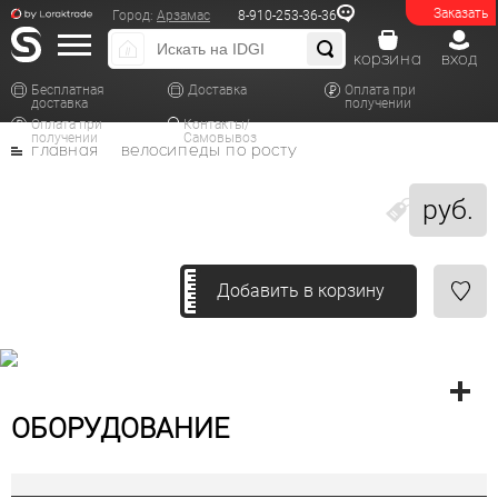
Заказать
Город:
Арзамас
8-910-253-36-36
корзина
вход
Бесплатная
Доставка
Оплата при
доставка
получении
Оплата при
Контакты/
получении
Самовывоз
главная
велосипеды по росту
руб.
Добавить в корзину
ОБОРУДОВАНИЕ