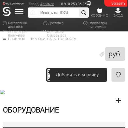
Заказать
Город:
Арзамас
8-910-253-36-36
корзина
вход
Бесплатная
Доставка
Оплата при
доставка
получении
Оплата при
Контакты/
получении
Самовывоз
главная
велосипеды по росту
руб.
Добавить в корзину
ОБОРУДОВАНИЕ