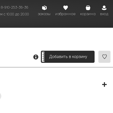
8-910-253-36-36
заказы
избранное
корзина
вход
 с 10.00 до 20.00
кому времени.
Добавить в корзину