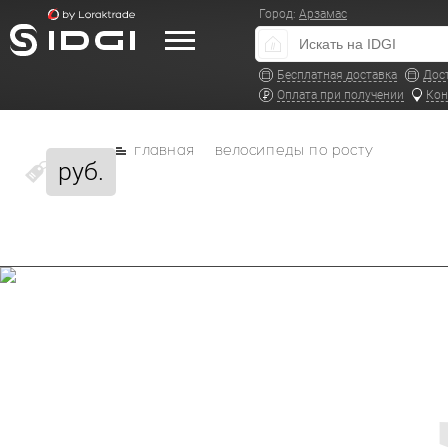
Город:
Арзамас
Бесплатная доставка
Дос
Оплата при получении
Кон
главная
велосипеды по росту
руб.