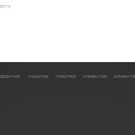
осту
арантия
покупка
покупка
клиентам
клиент