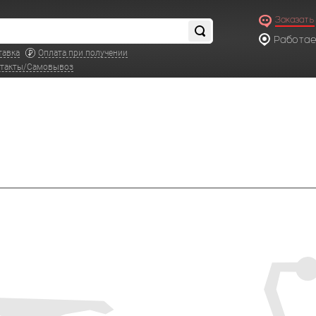
Заказать
Работаем
по московс
тавка
Оплата при получении
такты/Самовывоз