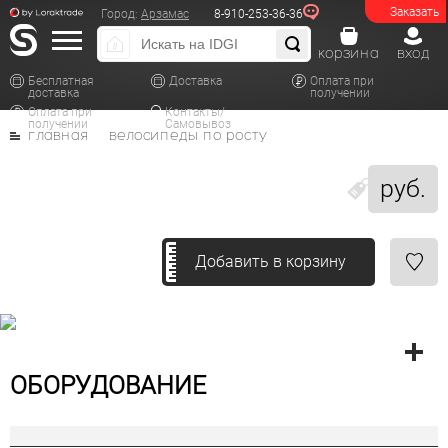
Заказать
Город:
Арзамас
8-910-253-36-36
корзина
вход
Бесплатная
Доставка
Оплата при
доставка
получении
Оплата при
Контакты/
получении
Самовывоз
главная
велосипеды по росту
руб.
Добавить в корзину
ОБОРУДОВАНИЕ