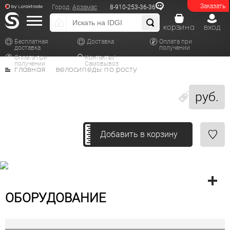
Заказать
Город:
Арзамас
8-910-253-36-36
корзина
вход
Бесплатная
Доставка
Оплата при
доставка
получении
Оплата при
Контакты/
получении
Самовывоз
главная
велосипеды по росту
руб.
Добавить в корзину
ОБОРУДОВАНИЕ