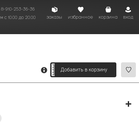
8-910-253-36-36
заказы
избранное
корзина
вход
 с 10.00 до 20.00
кому времени.
Добавить в корзину