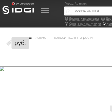
Город:
Арзамас
Бесплатная доставка
Дос
Оплата при получении
Кон
главная
велосипеды по росту
руб.