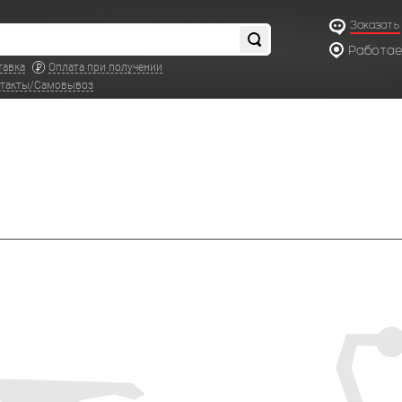
Заказать
Работаем
по московс
тавка
Оплата при получении
такты/Самовывоз