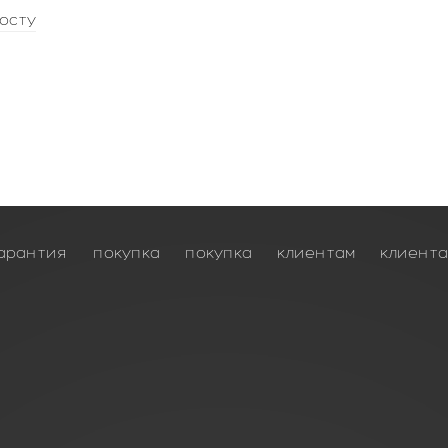
осту
арантия
покупка
покупка
клиентам
клиент