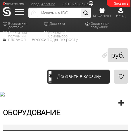
Заказать
Город:
Арзамас
8-910-253-36-36
корзина
вход
Бесплатная
Доставка
Оплата при
доставка
получении
Оплата при
Контакты/
получении
Самовывоз
главная
велосипеды по росту
руб.
Добавить в корзину
ОБОРУДОВАНИЕ