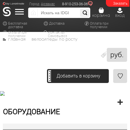
Заказать
Город:
Арзамас
8-910-253-36-36
корзина
вход
Бесплатная
Доставка
Оплата при
доставка
получении
Оплата при
Контакты/
получении
Самовывоз
главная
велосипеды по росту
руб.
Добавить в корзину
ОБОРУДОВАНИЕ