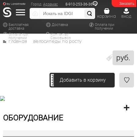
Заказать
Город:
Арзамас
8-910-253-36-36
корзина
вход
Бесплатная
Доставка
Оплата при
доставка
получении
Оплата при
Контакты/
получении
Самовывоз
главная
велосипеды по росту
руб.
Добавить в корзину
ОБОРУДОВАНИЕ