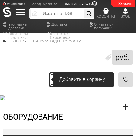
Заказать
Город:
Арзамас
8-910-253-36-36
корзина
вход
Бесплатная
Доставка
Оплата при
доставка
получении
Оплата при
Контакты/
получении
Самовывоз
главная
велосипеды по росту
руб.
Добавить в корзину
ОБОРУДОВАНИЕ