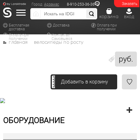
Заказать
Город:
Арзамас
8-910-253-36-36
корзина
вход
Бесплатная
Доставка
Оплата при
доставка
получении
Оплата при
Контакты/
получении
Самовывоз
главная
велосипеды по росту
руб.
Добавить в корзину
ОБОРУДОВАНИЕ