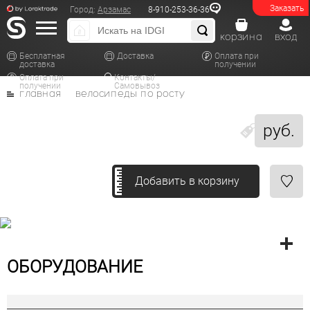
Заказать
Город:
Арзамас
8-910-253-36-36
корзина
вход
Бесплатная
Доставка
Оплата при
доставка
получении
Оплата при
Контакты/
получении
Самовывоз
главная
велосипеды по росту
руб.
Добавить в корзину
ОБОРУДОВАНИЕ