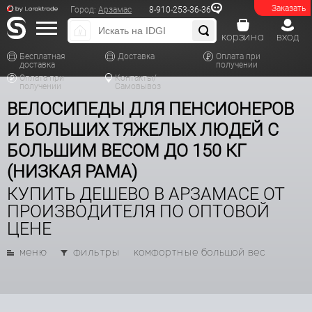
Заказать
Город:
Арзамас
8-910-253-36-36
корзина
вход
Бесплатная
Доставка
Оплата при
доставка
получении
Оплата при
Контакты/
получении
Самовывоз
ВЕЛОСИПЕДЫ ДЛЯ ПЕНСИОНЕРОВ
И БОЛЬШИХ ТЯЖЕЛЫХ ЛЮДЕЙ С
БОЛЬШИМ ВЕСОМ ДО 150 КГ
(НИЗКАЯ РАМА)
КУПИТЬ ДЕШЕВО В АРЗАМАСЕ ОТ
ПРОИЗВОДИТЕЛЯ ПО ОПТОВОЙ
ЦЕНЕ
меню
фильтры
комфортные большой вес